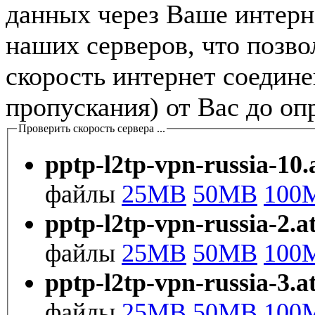
данных через Ваше интерне
наших серверов, что позв
скорость интернет соедин
пропускания) от Вас до оп
Проверить скорость сервера ...
pptp-l2tp-vpn-russia-10.
файлы
25MB
50MB
100
pptp-l2tp-vpn-russia-2.a
файлы
25MB
50MB
100
pptp-l2tp-vpn-russia-3.a
файлы
25MB
50MB
100