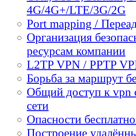
4G/4G+/LTE/3G/2G
Port mapping / Переа
Организация безопас
ресурсам компании
L2TP VPN / PPTP V
Борьба за маршрут б
Общий доступ к vpn 
сети
Опасности бесплатно
Построение удалённы