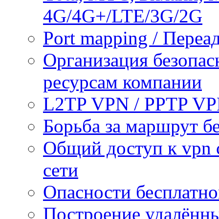
4G/4G+/LTE/3G/2G
Port mapping / Переа
Организация безопас
ресурсам компании
L2TP VPN / PPTP V
Борьба за маршрут б
Общий доступ к vpn 
сети
Опасности бесплатно
Построение удалённы