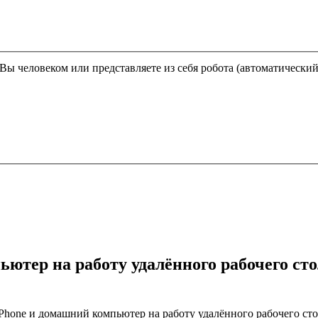
Этот вопрос задается для того, чтобы выяснить, являетесь ли Вы человеком или представляете из себя робота (автома
ютер на работу удалённого рабочего сто
hone и домашний компьютер на работу удалённого рабочего стола