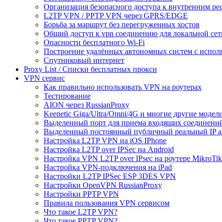
Организация безопасного доступа к внутренним ре
L2TP VPN / PPTP VPN через GPRS/EDGE
Борьба за маршрут без перегруженных хостов
Общий доступ к vpn соединению для локальной сет
Опасности бесплатного Wi-Fi
Построение удалённых автономных систем с испо
Спутниковый интернет
Proxy List / Списки бесплатных прокси
VPN сервис
Как правильно использовать VPN на роутерах
Тестирование
AION через RussianProxy
Keenetic Giga/Ultra/Omni/4G и многие другие модели 
Выделенный порт для приема входящих соединени
Выделенный постоянный публичный реальный IP а
Настройка L2TP VPN на iOS IPhone
Настройка L2TP over IPSec на Android
Настройка VPN L2TP over IPsec на роутере MikroTik
Настройка VPN-подключения на iPad
Настройки L2TP IPSec ESP 3DES VPN
Настройки OpenVPN RussianProxy
Настройки PPTP VPN
Правила пользования VPN сервисом
Что такое L2TP VPN?
Что такое PPTP VPN?