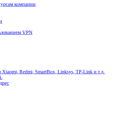
сурсам компании
и
льзованием VPN
Xiaomi, Redmi, SmartBox, Linksys, TP-Link и т.д.
й.
дрес