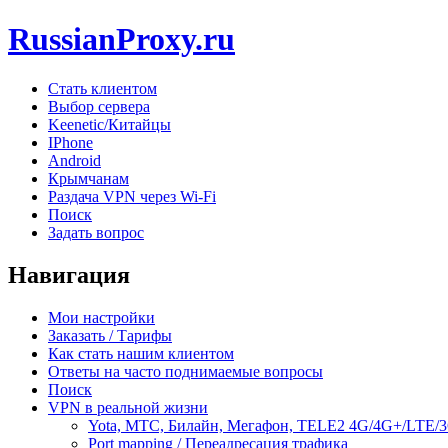
RussianProxy.ru
Стать клиентом
Выбор сервера
Keenetic/Китайцы
IPhone
Android
Крымчанам
Раздача VPN через Wi-Fi
Поиск
Задать вопрос
Навигация
Мои настройки
Заказать / Тарифы
Как стать нашим клиентом
Ответы на часто поднимаемые вопросы
Поиск
VPN в реальной жизни
Yota, МТС, Билайн, Мегафон, TELE2 4G/4G+/LTE/
Port mapping / Переадресация трафика