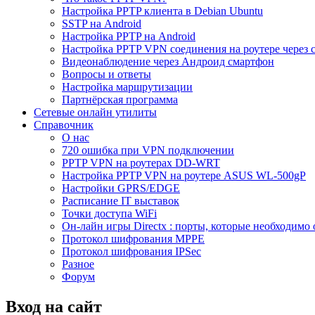
Настройка PPTP клиента в Debian Ubuntu
SSTP на Android
Настройка PPTP на Android
Настройка PPTP VPN соединения на роутере через 
Видеонаблюдение через Андроид смартфон
Вопросы и ответы
Настройка маршрутизации
Партнёрская программа
Сетевые онлайн утилиты
Справочник
О нас
720 ошибка при VPN подключении
PPTP VPN на роутерах DD-WRT
Настройка PPTP VPN на роутере ASUS WL-500gP
Настройки GPRS/EDGE
Расписание IT выставок
Точки доступа WiFi
Он-лайн игры Directx : порты, которые необходимо 
Протокол шифрования MPPE
Протокол шифрования IPSec
Разное
Форум
Вход на сайт