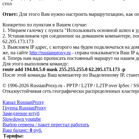
стол
Ответ:
Для этого Вам нужно настроить маршрутизацию, как оп
Конкретно по пунктам в Вашем случае:
1. Убираем галочку с пункта "Использовать основной шлюз в у
2. Устанавливаем vpn соединение на домашнем компьютере, по
62.205.173.173
3. Выясняем IP адрес, с которого мы будем подключаться на д
же, на сайте
http://russianproxy.ru
- справа показывается Ваш IP а
4. Теперь нам надо прописать постоянный маршрут на нашем до
Для этого выполняем команду:
route add 194.84.5.0 mask 255.255.255.0 62.205.173.173 -p
После этой команды Ваш компьютер по Выделенному IP, станет 
© 1996-2026 RussianProxy.ru - PPTP / L2TP / L2TP over IpSec /
Отказоустойчивая сеть географически распределенных кластеров
Канал RussianProxy
Группа RussianProxy
Замедление ютуб
Slowdown youtube
Выбор сервера / пакет перестал работать
Ваш баланс:
0
руб.
Тарифы: