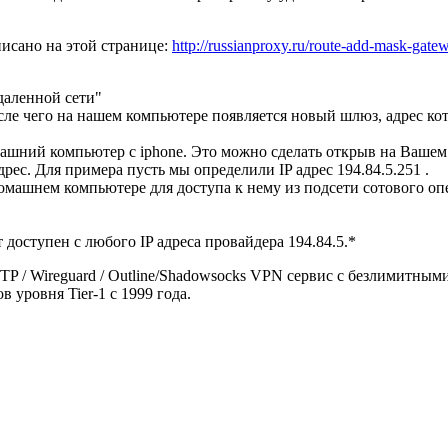
исано на этой странице:
http://russianproxy.ru/route-add-mask-gate
даленной сети"
сле чего на нашем компьютере появляется новый шлюз, адрес ко
омашний компьютер с iphone. Это можно сделать открыв на Вашем
дрес. Для примера пусть мы определили IP адрес 194.84.5.251 .
машнем компьютере для доступа к нему из подсети сотового опе
доступен с любого IP адреса провайдера 194.84.5.*
 SSTP / Wireguard / Outline/Shadowsocks VPN сервис с безлимитн
 уровня Tier-1 с 1999 года.