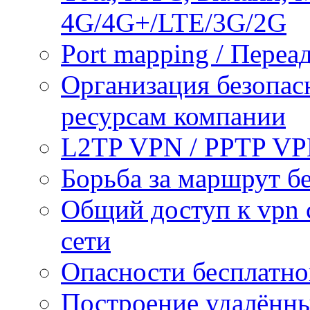
4G/4G+/LTE/3G/2G
Port mapping / Переа
Организация безопас
ресурсам компании
L2TP VPN / PPTP V
Борьба за маршрут б
Общий доступ к vpn 
сети
Опасности бесплатно
Построение удалённы