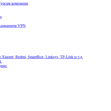
сурсам компании
и
льзованием VPN
Xiaomi, Redmi, SmartBox, Linksys, TP-Link и т.д.
й.
дрес