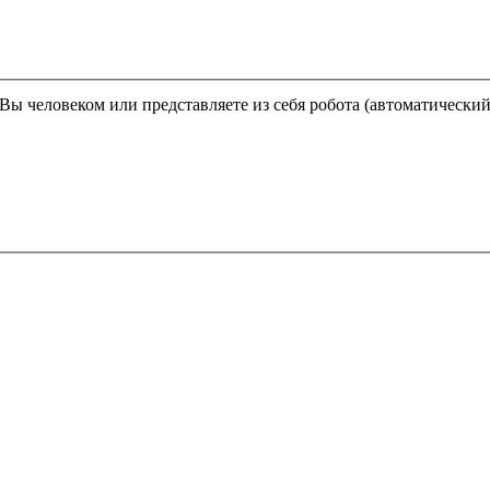
Этот вопрос задается для того, чтобы выяснить, являетесь ли Вы человеком или представляете из себя робота (автома