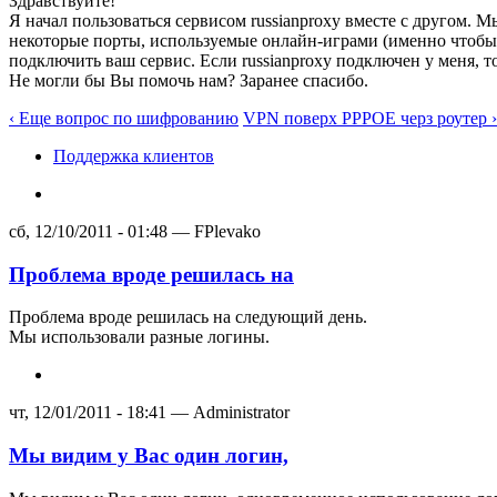
Здравствуйте!
Я начал пользоваться сервисом russianproxy вместе с другом. 
некоторые порты, используемые онлайн-играми (именно чтобы 
подключить ваш сервис. Если russianproxy подключен у меня, т
Не могли бы Вы помочь нам? Заранее спасибо.
‹ Еще вопрос по шифрованию
VPN поверх РРРОЕ черз роутер ›
Поддержка клиентов
сб, 12/10/2011 - 01:48 — FPlevako
Проблема вроде решилась на
Проблема вроде решилась на следующий день.
Мы использовали разные логины.
чт, 12/01/2011 - 18:41 — Administrator
Мы видим у Вас один логин,