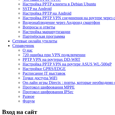
Настройка PPTP клиента в Debian Ubuntu
SSTP на Android
Настройка PPTP на Android
Настройка PPTP VPN соединения на роутере через 
Видеонаблюдение через Андроид смартфон
Вопросы и ответы
Настройка маршрутизации
Партнёрская программа
Сетевые онлайн утилиты
Справочник
О нас
720 ошибка при VPN подключении
PPTP VPN на роутерах DD-WRT
Настройка PPTP VPN на роутере ASUS WL-500gP
Настройки GPRS/EDGE
Расписание IT выставок
Точки доступа WiFi
Он-лайн игры Directx : порты, которые необходимо 
Протокол шифрования MPPE
Протокол шифрования IPSec
Разное
Форум
Вход на сайт