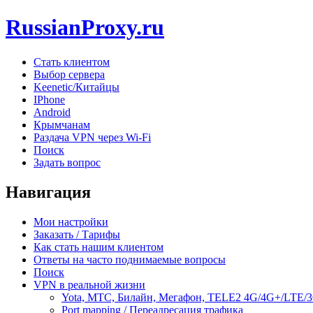
RussianProxy.ru
Стать клиентом
Выбор сервера
Keenetic/Китайцы
IPhone
Android
Крымчанам
Раздача VPN через Wi-Fi
Поиск
Задать вопрос
Навигация
Мои настройки
Заказать / Тарифы
Как стать нашим клиентом
Ответы на часто поднимаемые вопросы
Поиск
VPN в реальной жизни
Yota, МТС, Билайн, Мегафон, TELE2 4G/4G+/LTE/
Port mapping / Переадресация трафика