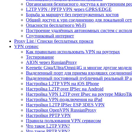
Организация безопасного доступа к внутренним ре
L2TP VPN / PPTP VPN через GPRS/EDGE
Борьба за маршрут без перегруженных хостов
Общий доступ к vpn соединению для локальной сет
Опасности бесплатного Wi-Fi
Построение удалённых автономных систем с испо
Спутниковый интернет
Proxy List / Списки бесплатных прокси
VPN сервис
Как правильно использовать VPN на роутерах
Тестирование
AION через RussianProxy
Keenetic Giga/Ultra/Omni/4G и многие другие модели 
Выделенный порт для приема входящих соединени
Выделенный постоянный публичный реальный IP а
Настройка L2TP VPN на iOS IPhone
Настройка L2TP over IPSec на Android
Настройка VPN L2TP over IPsec на роутере MikroTik
Настройка VPN-подключения на iPad
Настройки L2TP IPSec ESP 3DES VPN
Настройки OpenVPN RussianProxy
Настройки PPTP VPN
Правила пользования VPN сервисом
Что такое L2TP VPN?
Что такое PPTP VPN?