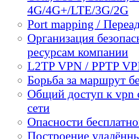
4G/4G+/LTE/3G/2G
Port mapping / Переа
Организация безопас
ресурсам компании
L2TP VPN / PPTP V
Борьба за маршрут б
Общий доступ к vpn 
сети
Опасности бесплатно
Построение удалённы