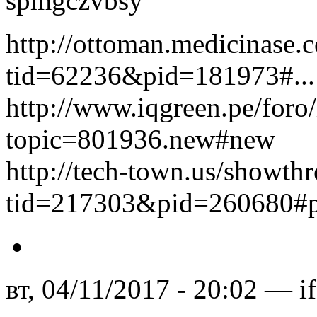
spmgczvbsy
http://ottoman.medicinase
tid=62236&pid=181973#...
http://www.iqgreen.pe/foro
topic=801936.new#new
http://tech-town.us/showth
tid=217303&pid=260680#
вт, 04/11/2017 - 20:02 — i