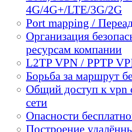
4G/4G+/LTE/3G/2G
Port mapping / Переа
Организация безопас
ресурсам компании
L2TP VPN / PPTP V
Борьба за маршрут б
Общий доступ к vpn 
сети
Опасности бесплатно
Построение удалённы