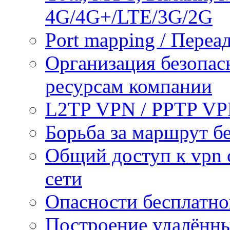
4G/4G+/LTE/3G/2G
Port mapping / Переа
Организация безопас
ресурсам компании
L2TP VPN / PPTP V
Борьба за маршрут б
Общий доступ к vpn 
сети
Опасности бесплатно
Построение удалённы