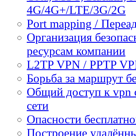
4G/4G+/LTE/3G/2G
Port mapping / Переа
Организация безопас
ресурсам компании
L2TP VPN / PPTP V
Борьба за маршрут б
Общий доступ к vpn 
сети
Опасности бесплатно
Построение удалённы