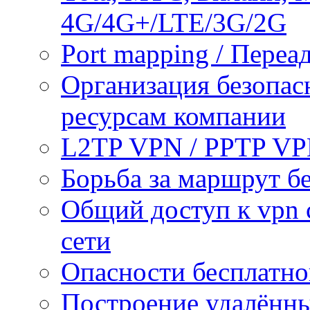
4G/4G+/LTE/3G/2G
Port mapping / Переа
Организация безопас
ресурсам компании
L2TP VPN / PPTP V
Борьба за маршрут б
Общий доступ к vpn 
сети
Опасности бесплатно
Построение удалённы