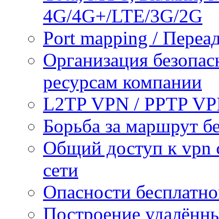
4G/4G+/LTE/3G/2G
Port mapping / Переа
Организация безопас
ресурсам компании
L2TP VPN / PPTP V
Борьба за маршрут б
Общий доступ к vpn 
сети
Опасности бесплатно
Построение удалённы