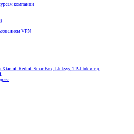
сурсам компании
и
льзованием VPN
Xiaomi, Redmi, SmartBox, Linksys, TP-Link и т.д.
й.
дрес