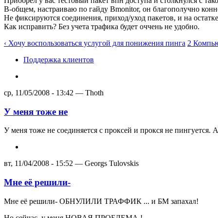
Приобрел у вас тестовый пакет впн доступа и столкнулся с так
В-общем, настраиваю по гайду Bmonitor, он благополучно коннек
Не фиксируются соединения, приход/уход пакетов, и на остатк
Как исправить? Без учета трафика будет оччень не удобно.
‹ Хочу воспользоваться услугой для понижения пинга
2 Компью
Поддержка клиентов
ср, 11/05/2008 - 13:42 — Thoth
У меня тоже не
У меня тоже не соединяется с проксей и прокся не пингуется.
вт, 11/04/2008 - 15:52 — Georgs Tulovskis
Мне её решили-
Мне её решили- ОБНУЛИЛИ ТРАФФИК ... и БМ запахал!
Но сейчас, у меня НОВАЯ ПРОБЛЕМА !