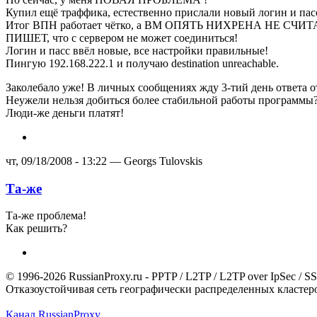
Купил ещё траффика, естественно прислали новый логин и пас
Итог ВПН работает чётко, а BM ОПЯТЬ НИХРЕНА НЕ СЧИТ
ПИШЕТ, что с сервером не может соединиться!
Логин и пасс ввёл новые, все настройки правильные!
Пингую 192.168.222.1 и получаю destination unreachable.
Заколебало уже! В личных сообщениях жду 3-тий день ответа
Неужели нельзя добиться более стабильной работы программы
Люди-же деньги платят!
чт, 09/18/2008 - 13:22 — Georgs Tulovskis
Та-же
Та-же проблема!
Как решить?
© 1996-2026 RussianProxy.ru - PPTP / L2TP / L2TP over IpSec /
Отказоустойчивая сеть географически распределенных кластеров
Канал RussianProxy