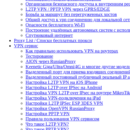
Организация безопасного доступа к внутренним ре
L2TP VPN / PPTP VPN через GPRS/EDGE
Борьба за маршрут без перегруженных хостов
Общий доступ к vpn соединению для локальной сет
Опасности бесплатного Wi-Fi
Построение удалённых автономных систем с испо
Спутниковый интернет
Proxy List / Списки бесплатных прокси
VPN сервис
Как правильно использовать VPN на роутерах
Тестирование
AION через RussianProxy
Keenetic Giga/Ultra/Omni/4G и многие другие модели 
Выделенный порт для приема входящих соединени
Выделенный постоянный публичный реальный IP а
Настройка L2TP VPN на iOS IPhone
Настройка L2TP over IPSec на Android
Настройка VPN L2TP over IPsec на роутере MikroTik
Настройка VPN-подключения на iPad
Настройки L2TP IPSec ESP 3DES VPN
Настройки OpenVPN RussianProxy
Настройки PPTP VPN
Правила пользования VPN сервисом
Что такое L2TP VPN?
Что такое PPTP VPN?