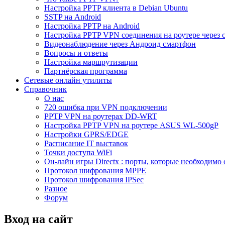
Настройка PPTP клиента в Debian Ubuntu
SSTP на Android
Настройка PPTP на Android
Настройка PPTP VPN соединения на роутере через 
Видеонаблюдение через Андроид смартфон
Вопросы и ответы
Настройка маршрутизации
Партнёрская программа
Сетевые онлайн утилиты
Справочник
О нас
720 ошибка при VPN подключении
PPTP VPN на роутерах DD-WRT
Настройка PPTP VPN на роутере ASUS WL-500gP
Настройки GPRS/EDGE
Расписание IT выставок
Точки доступа WiFi
Он-лайн игры Directx : порты, которые необходимо 
Протокол шифрования MPPE
Протокол шифрования IPSec
Разное
Форум
Вход на сайт