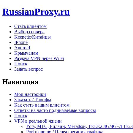
RussianProxy.ru
Стать клиентом
Выбор сервера
Keenetic/Китайцы
IPhone
Android
Крымчанам
Раздача VPN через Wi-Fi
Поиск
Задать вопрос
Навигация
Мои настройки
Заказать / Тарифы
Как стать нашим клиентом
Ответы на часто поднимаемые вопросы
Поиск
VPN в реальной жизни
Yota, МТС, Билайн, Мегафон, TELE2 4G/4G+/LTE/
Port mapping / Переадресация трафика