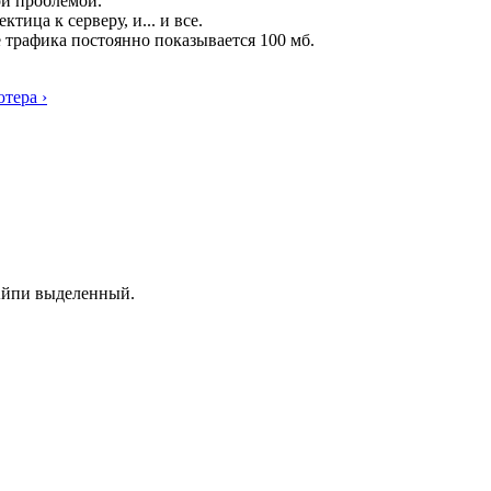
ой проблемой.
тица к серверу, и... и все.
е трафика постоянно показывается 100 мб.
тера ›
 Айпи выделенный.