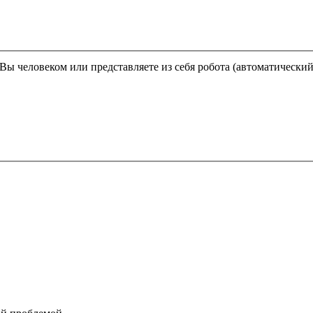
Этот вопрос задается для того, чтобы выяснить, являетесь ли Вы человеком или представляете из себя робота (автома