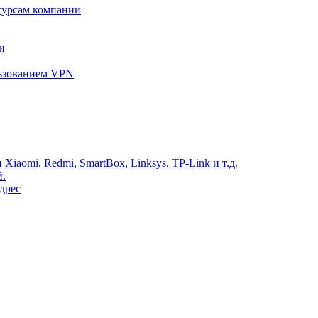
сурсам компании
и
льзованием VPN
Xiaomi, Redmi, SmartBox, Linksys, TP-Link и т.д.
й.
дрес