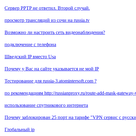
Сервер PPTP не ответил. Второй случай.
просмотр трансляций из сочи на russia.tv
Возможно ли настроить сеть видеонаблюдения?
подключение с телефона
Шведский IP вместо Usa
Почему у Вас на сайте указывается не мой IP
Тестирование для russia-3.atomintersoft.com ?
по рекомендациям http://russianproxy.ru/route-add-mask-gateway-v
использование спутникового интернета
Почему заблокирован 25 порт на тарифе "VPN сервис с русски
Глобальный ip