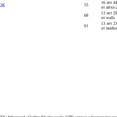
16 лет 4
РОК
55
от alexs-
13 лет 2
68
от wa0s
13 лет 2
61
от studio