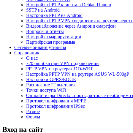
Настройка PPTP клиента в Debian Ubuntu
SSTP на Android
Настройка PPTP на Android
Настройка PPTP VPN соединения на роутере через 
Видеонаблюдение через Андроид смартфон
Вопросы и ответы
Настройка маршрутизации
Партнёрская программа
Сетевые онлайн утилиты
Справочник
О нас
720 ошибка при VPN подключении
PPTP VPN на роутерах DD-WRT
Настройка PPTP VPN на роутере ASUS WL-500gP
Настройки GPRS/EDGE
Расписание IT выставок
Точки доступа WiFi
Он-лайн игры Directx : порты, которые необходимо 
Протокол шифрования MPPE
Протокол шифрования IPSec
Разное
Форум
Вход на сайт