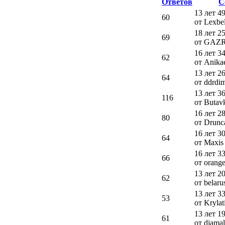
Ответов
С
13 лет 4
60
от Lexbe
18 лет 2
69
от GAZ
16 лет 3
62
от Anika
13 лет 2
64
от ddrdi
13 лет 3
116
от Butav
16 лет 2
80
от Drunc
16 лет 3
64
от Maxis
16 лет 3
66
от orang
13 лет 2
62
от belaru
13 лет 3
53
от Krylat
13 лет 1
61
от djama