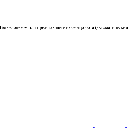
Этот вопрос задается для того, чтобы выяснить, являетесь ли Вы человеком или представляете из себя робота (автома