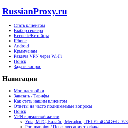
RussianProxy.ru
Стать клиентом
Выбор сервера
Keenetic/Китайцы
IPhone
Android
Крымчанам
Раздача VPN через Wi-Fi
Поиск
Задать вопрос
Навигация
Мои настройки
Заказать / Тарифы
Как стать нашим клиентом
Ответы на часто поднимаемые вопросы
Поиск
VPN в реальной жизни
Yota, МТС, Билайн, Мегафон, TELE2 4G/4G+/LTE/
Port mapping / Переадресация трафика