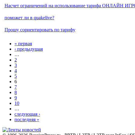
Насчет ограничений на использование тарифа ОНЛАЙН ИГ
поможет ли в quakelive?
Прошу сориентировать по тарифу
« первая
‹ предыдущая
…
2
3
4
5
6
7
8
9
10
…
следующая ›
последняя »