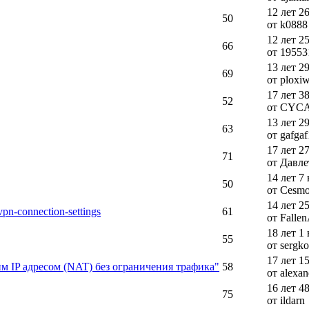
12 лет 2
50
от k0888
12 лет 2
66
от 19553
13 лет 2
69
от ploxi
17 лет 3
52
от CYC
13 лет 2
63
от gafga
17 лет 2
71
от Давле
14 лет 7
50
от Cesm
14 лет 2
pn-connection-settings
61
от Fallen
18 лет 1
55
от sergko
17 лет 1
м IP адресом (NAT) без ограничения трафика"
58
от alexa
16 лет 4
75
от ildarn