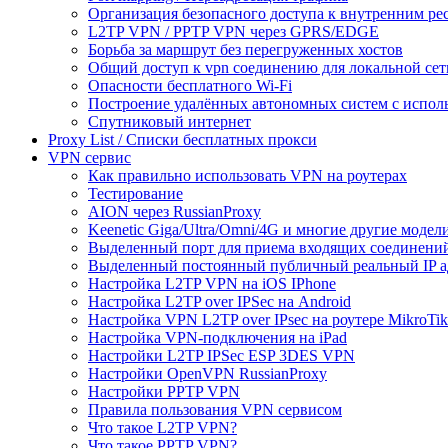
Организация безопасного доступа к внутренним ре
L2TP VPN / PPTP VPN через GPRS/EDGE
Борьба за маршрут без перегруженных хостов
Общий доступ к vpn соединению для локальной сет
Опасности бесплатного Wi-Fi
Построение удалённых автономных систем с испо
Спутниковый интернет
Proxy List / Списки бесплатных прокси
VPN сервис
Как правильно использовать VPN на роутерах
Тестирование
AION через RussianProxy
Keenetic Giga/Ultra/Omni/4G и многие другие модели 
Выделенный порт для приема входящих соединени
Выделенный постоянный публичный реальный IP а
Настройка L2TP VPN на iOS IPhone
Настройка L2TP over IPSec на Android
Настройка VPN L2TP over IPsec на роутере MikroTik
Настройка VPN-подключения на iPad
Настройки L2TP IPSec ESP 3DES VPN
Настройки OpenVPN RussianProxy
Настройки PPTP VPN
Правила пользования VPN сервисом
Что такое L2TP VPN?
Что такое PPTP VPN?